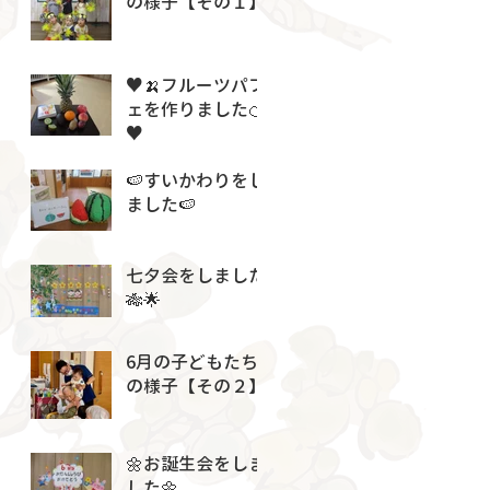
の様子【その１】
♥🍌フルーツパフ
ェを作りました🍊
♥
🍉すいかわりをし
ました🍉
七夕会をしました
🎋🌟
6月の子どもたち
の様子【その２】
🌼お誕生会をしま
した🌼