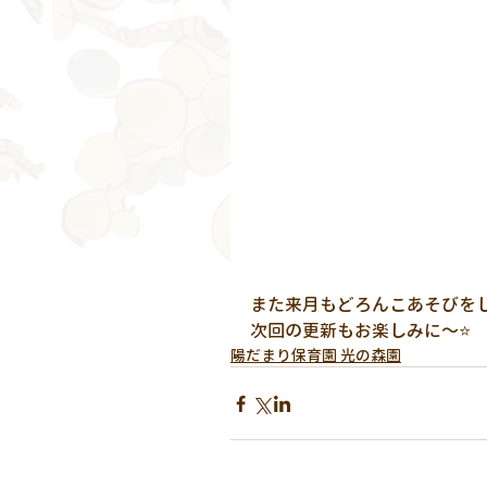
また来月もどろんこあそびを
次回の更新もお楽しみに～⭐
陽だまり保育園 光の森園