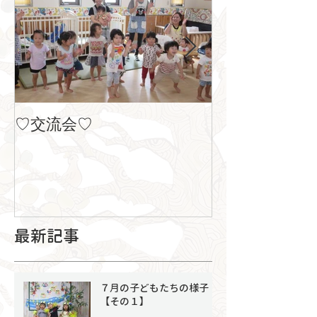
♡交流会♡
８月の製作
最新記事
７月の子どもたちの様子
【その１】