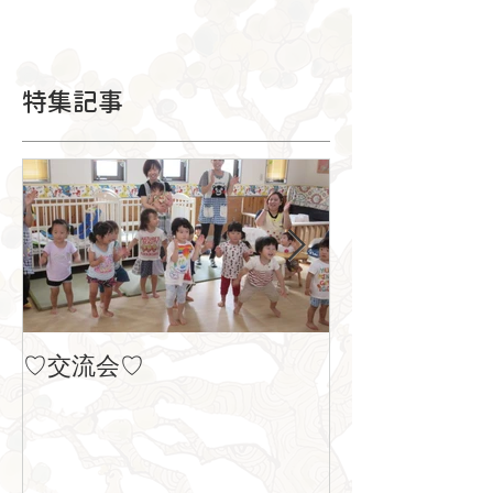
特集記事
♡交流会♡
８月の製作