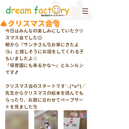
🎄クリスマス会🎅
今日はみんなの楽しみにしていたクリ
スマス会でした😊
朝から『サンタさん🎅お家にきたよ
😘』と嬉しそうにお話をしてくれる子
もいましたよ☆
『保育園にも来るかな～』とルンルン
です🎵
クリスマス会のスタートです＼(^o^)／
先生からクリスマスの絵本を読んでも
らったり、お歌に合わせてペープサー
トを見ました🎅