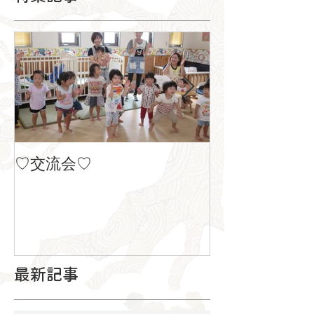
♡交流会♡
８月の製作
最新記事