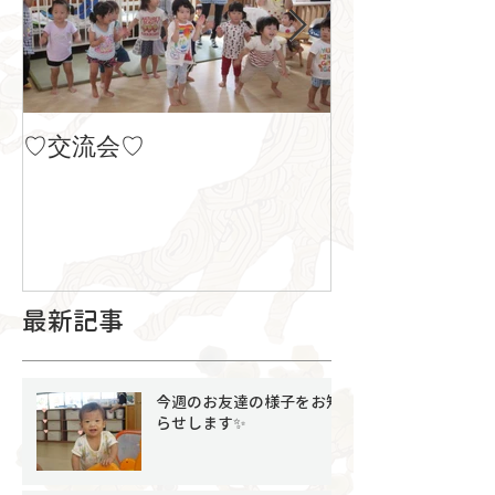
♡交流会♡
８月の製作
最新記事
今週のお友達の様子をお知
らせします✨