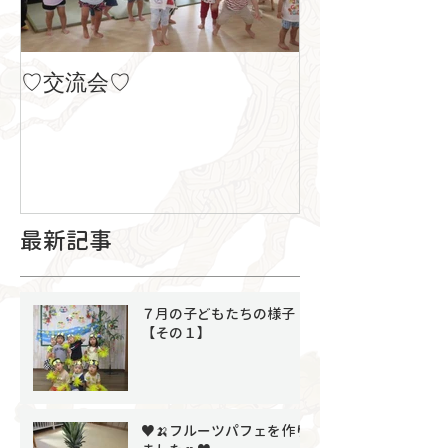
♡交流会♡
８月の製作
最新記事
７月の子どもたちの様子
【その１】
♥🍌フルーツパフェを作り