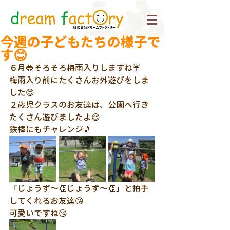
今週の子どもたちの様子で
す😊
６月🐸そろそろ梅雨入りしますね☔
梅雨入り前にたくさんお外遊びをしま
した😊
２歳児クラスのお友達は、公園へ行き
たくさん遊びましたよ😊
鉄棒にもチャレンジ🎵
「じょうず～👏じょうず～👏」と拍手
してくれるお友達😘
可愛いですね😘