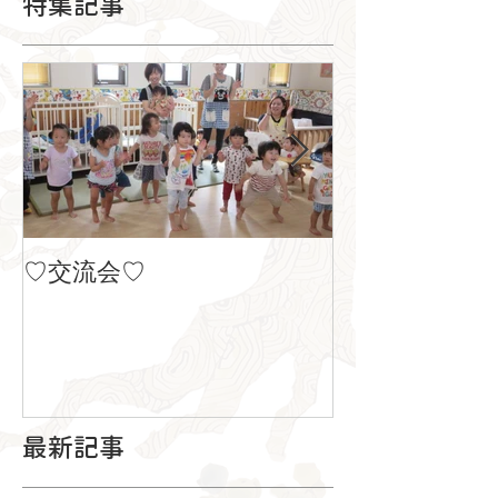
特集記事
♡交流会♡
８月の製作
最新記事