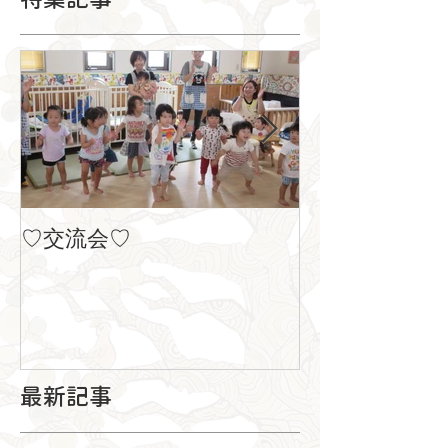
♡交流会♡
８月の製作
最新記事