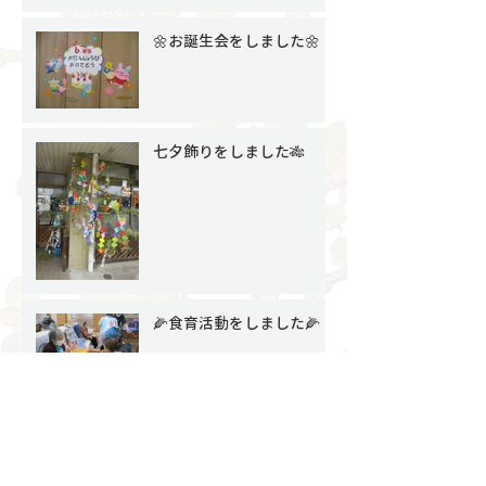
🌼お誕生会をしました🌼
七夕飾りをしました🎋
🌽食育活動をしました🌽
６月の子どもたちの様子
【その１】