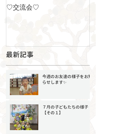
♡交流会♡
８月の製作
最新記事
今週のお友達の様子をお知
らせします✨
７月の子どもたちの様子
【その１】