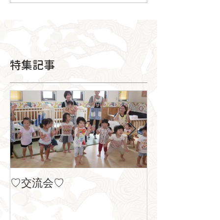
特集記事
♡交流会♡
８月の製作