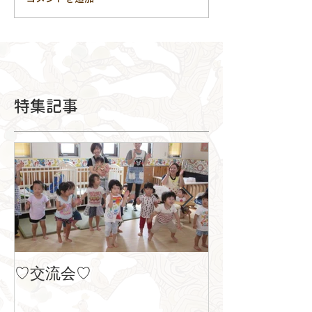
特集記事
♡交流会♡
８月の製作