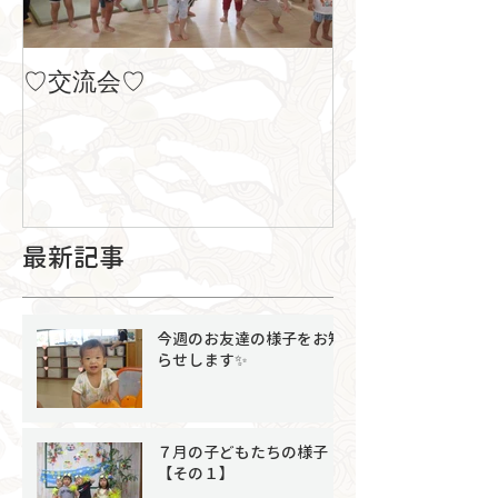
♡交流会♡
８月の製作
最新記事
今週のお友達の様子をお知
らせします✨
７月の子どもたちの様子
【その１】