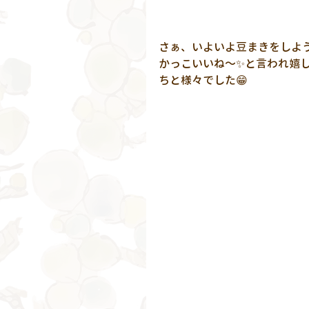
さぁ、いよいよ豆まきをしよ
かっこいいね～✨と言われ嬉
ちと様々でした😁