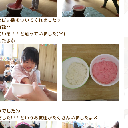
っぱい餅をついてくれました✨
認👀
いる！！と触っていました(^^)
たよ👍
でした😊
したい！というお友達がたくさんいましたよ🎶