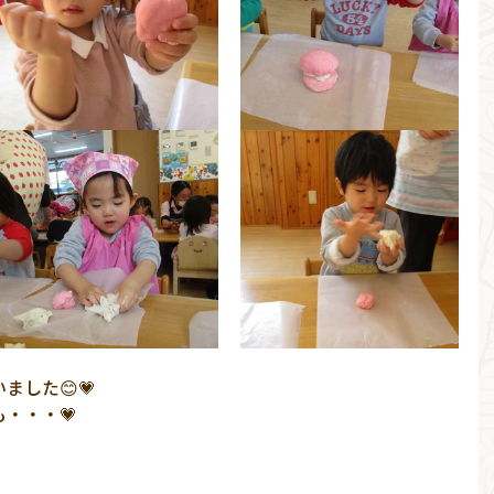
した😊💗
・・・💗