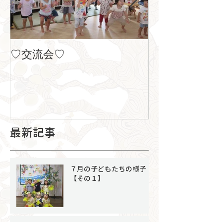
♡交流会♡
８月の製作
最新記事
７月の子どもたちの様子
【その１】