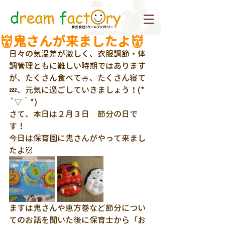
👹鬼さんが来ましたよ👹
日々の気温差が激しく、衣服調節・体
調管理ともに難しい時期ではあります
が、たくさん食べて🍚、たくさん寝て
💤、元気に過ごしていきましょう！(*
´▽｀*)
さて、本日は２月３日　節分の日で
す！
今日は保育園に鬼さんがやって来まし
たよ👹
ますは鬼さんや恵方巻など節分につい
てのお話を聞いた後に保育士から「お