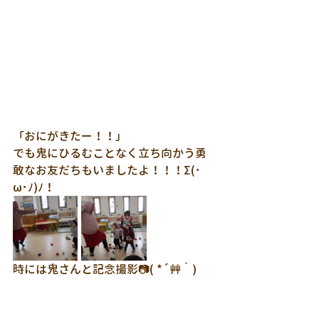
「おにがきたー！！」
でも鬼にひるむことなく立ち向かう勇
敢なお友だちもいましたよ！！！Σ(･
ω･ﾉ)ﾉ！
時には鬼さんと記念撮影📷( *´艸｀)