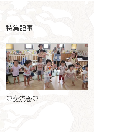
特集記事
♡交流会♡
８月の製作