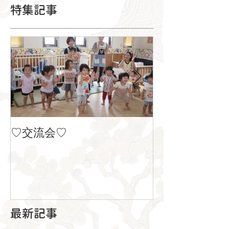
特集記事
♡交流会♡
８月の製作
最新記事