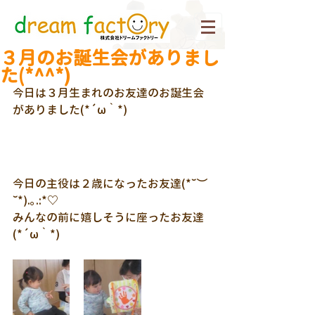
３月のお誕生会がありまし
た(*^^*)
今日は３月生まれのお友達のお誕生会
がありました(*´ω｀*)
今日の主役は２歳になったお友達(*˘︶
˘*).｡.:*♡
みんなの前に嬉しそうに座ったお友達
(*´ω｀*)