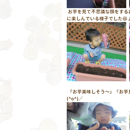
 お芋を見て不思議な顔をするお友達、おそるおそるお芋に触るお友達、みんなそれぞれ
に楽しんでいる様子でした😆
 『お芋美味しそう～』『お芋見つけたよ😆』とお友達同士会話も弾んでいました＼
(^o^)／