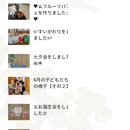
♥🍌フルーツパフ
ェを作りました🍊
♥
🍉すいかわりをし
ました🍉
七夕会をしました
🎋🌟
6月の子どもたち
の様子【その２】
🌼お誕生会をしま
した🌼