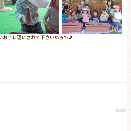
お芋料理にされて下さいね🍚🍠🎵