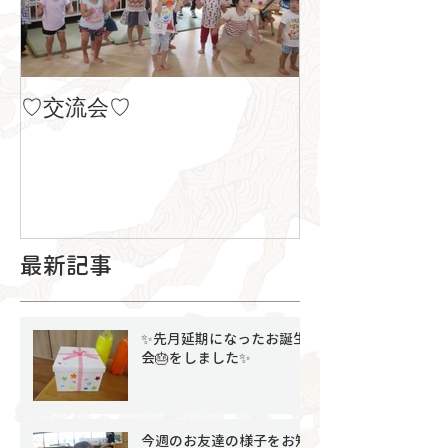
♡交流会♡
８月の製作
最新記事
✨先月延期になったお誕生
会🎂をしました✨
今週のお友達の様子をお知