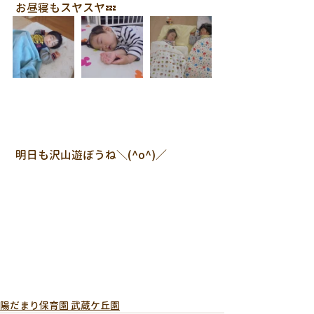
 お昼寝もスヤスヤ💤
 明日も沢山遊ぼうね＼(^o^)／
陽だまり保育園 武蔵ケ丘園