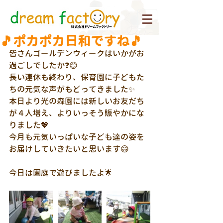
🎵ポカポカ日和ですね🎵
皆さんゴールデンウィークはいかがお
過ごしでしたか❓😊
長い連休も終わり、保育園に子どもた
ちの元気な声がもどってきました✨
本日より光の森園には新しいお友だち
が４人増え、よりいっそう賑やかにな
りました💖
今月も元気いっぱいな子ども達の姿を
お届けしていきたいと思います😄
今日は園庭で遊びましたよ🌟