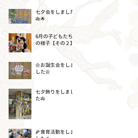
七夕会をしました
🎋🌟
6月の子どもたち
の様子【その２】
🌼お誕生会をしま
した🌼
七夕飾りをしまし
た🎋
🌽食育活動をしま