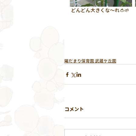
 どんどん大きくな～れ🍅🌱
陽だまり保育園 武蔵ケ丘園
コメント