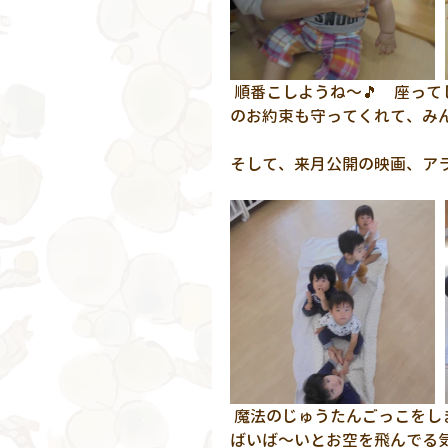
 順番こしようね～🎵　座って
のお約束も守ってくれて、みん
そして、来月公開の映画、ア
 魔法のじゅうたんごっこをし
ばいば～いとお空を飛んでる