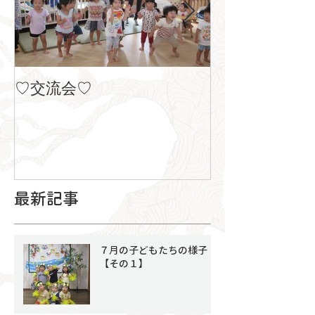
♡交流会♡
８月の製作
最新記事
７月の子どもたちの様子
【その１】