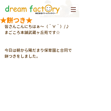
★餅つき★
皆さんこんにちはぁ～（＾∀＾）/♪
まごころ本舗武蔵ヶ丘苑です☆
今日は朝から陽だまり保育園と合同で
餅つきをしました。