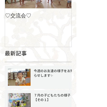
♡交流会♡
８月の製作
最新記事
今週のお友達の様子をお知
らせします✨
７月の子どもたちの様子
【その１】