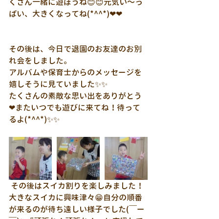
くさん一緒に遊ぼうね😊😊元気い～っ
ぱい、大きくなってね(*^^*)❤❤
その後は、今日で退園のお友達のお別
れ会をしました。
アルバムや保育士からのメッセージを
嬉しそうに見ていました✨✨
たくさんの素敵な思い出をありがとう
❤またいつでも遊びに来てね！待って
るよ(*^^*)✨✨
 その後はスイカ割りを楽しみました！
大きなスイカに興味津々😁自分の順番
が来るのが待ち遠しい様子でした(￣ー