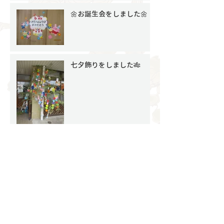
🌼お誕生会をしました🌼
七夕飾りをしました🎋
🌽食育活動をしました🌽
６月の子どもたちの様子
【その１】