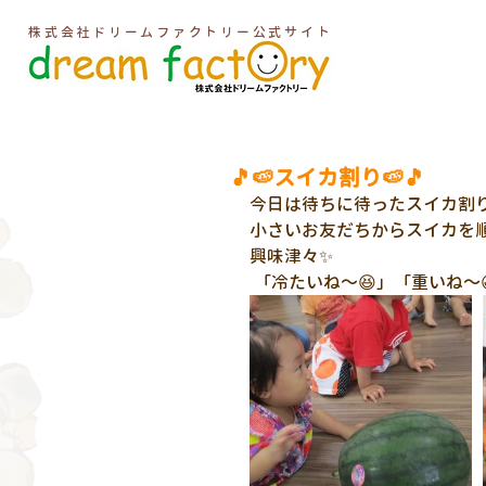
株式会社ドリームファクトリー公式サイト
🎵🍉スイカ割り🍉🎵
今日は待ちに待ったスイカ割り
小さいお友だちからスイカを
興味津々✨
 「冷たいね～😆」「重いね