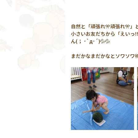
自然と「頑張れ🎌頑張れ🎌
小さいお友だちから「えいっ!
ん(； ･`д･´)💦💦
まだかなまだかなとソワソワ