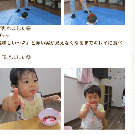
が割れました😆
び✨✨
美味しい～💕」と赤い実が見えなくなるまでキレイに食べ
頂きました😋