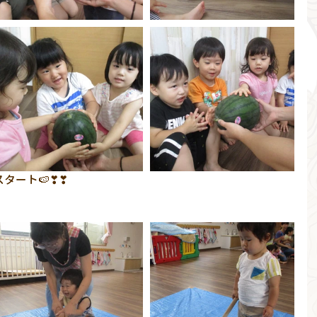
タート🍉❣❣