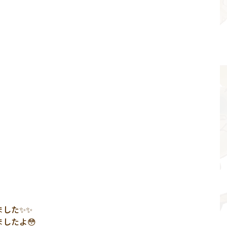
ました✨✨
したよ😳