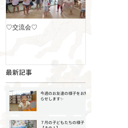
♡交流会♡
８月の製作
最新記事
今週のお友達の様子をお知
らせします✨
７月の子どもたちの様子
【その１】