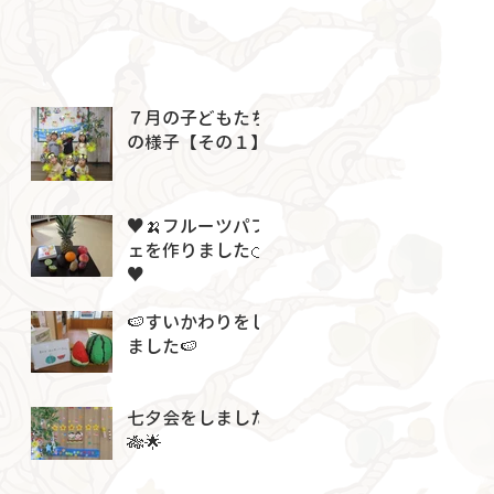
７月の子どもたち
の様子【その１】
♥🍌フルーツパフ
ェを作りました🍊
♥
🍉すいかわりをし
ました🍉
七夕会をしました
🎋🌟