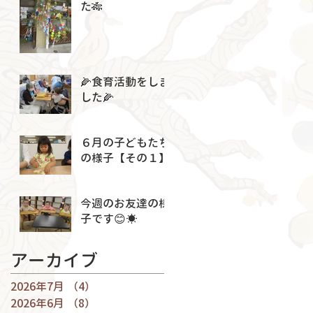
た🎋
🌽食育活動をしま
した🌽
６月の子どもたち
の様子【その１】
今週のお友達の様
子です😊☀
アーカイブ
2026年7月
（4）
4件の記事
2026年6月
（8）
8件の記事