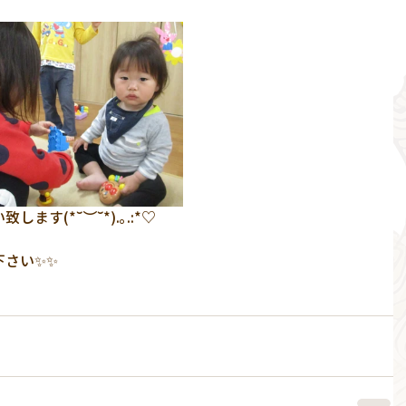
す(*˘︶˘*).｡.:*♡
さい✨✨ 