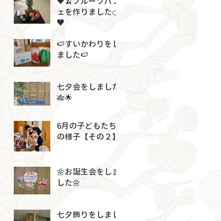
♥🍌フルーツパフ
ェを作りました🍊
♥
🍉すいかわりをし
ました🍉
七夕会をしました
🎋🌟
6月の子どもたち
の様子【その２】
🌼お誕生会をしま
した🌼
七夕飾りをしまし