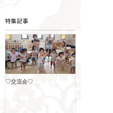
特集記事
♡交流会♡
８月の製作