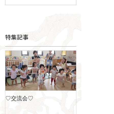
特集記事
♡交流会♡
８月の製作