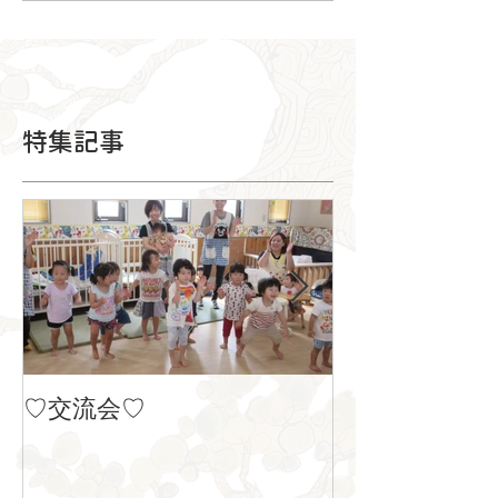
特集記事
♡交流会♡
８月の製作