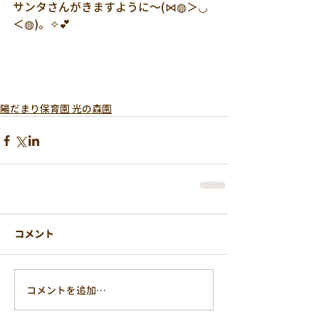
サンタさんがきますように～(⋈◍＞◡
＜◍)。✧💕
陽だまり保育園 光の森園
コメント
コメントを追加…