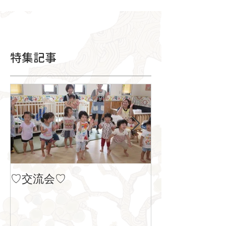
特集記事
♡交流会♡
８月の製作