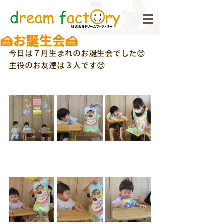
🍰お誕生会🍰
今日は７月生まれのお誕生会でした😊
主役のお友達は３人です😊