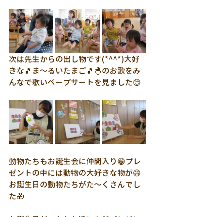
次は先生からの出し物です(*^^*)大好
きな🎵ま～るいたまご🎵🐣のお歌をみ
んなで歌いペープサートを見ました😊
動物たちもお誕生会に仲間入り😁プレ
ゼントの中には動物の大好きな物が😄
お誕生日の動物たちがた～くさんでし
た🎁