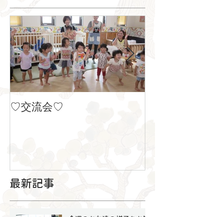
♡交流会♡
８月の製作
最新記事