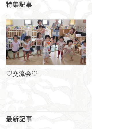
特集記事
♡交流会♡
８月の製作
最新記事