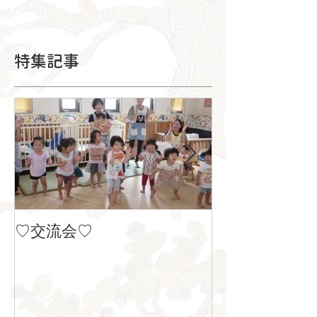
特集記事
♡交流会♡
８月の製作