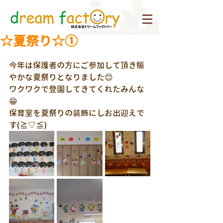
☆夏祭り☆①
今年は保護者の方にご参加して頂き賑
やかな夏祭りとなりました😊
ワクワクで登園してきてくれたみんな
😁
保育室を夏祭りの装飾にしお出迎えで
す(≧▽≦)