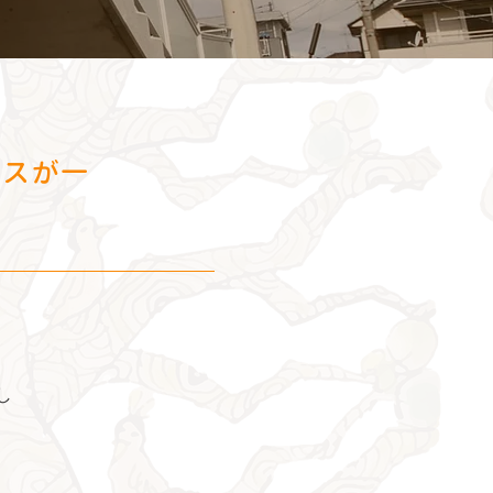
ビスが一
し