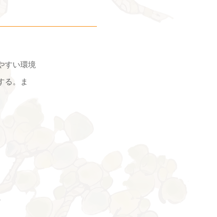
やすい環境
する。ま
に