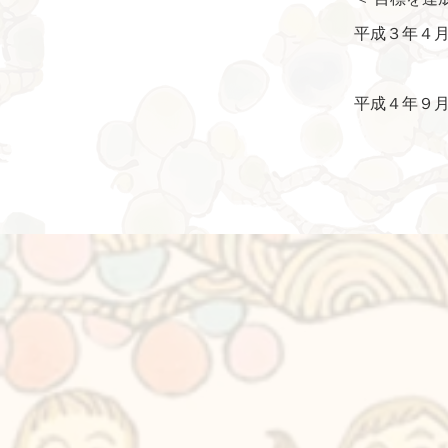
平成３年４
​ 社員
平成４年９
残業・休