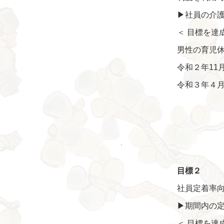
▶社員の介
＜ 目標を達
男性の育児
令和２年11
​令和３年４
目標２
社員定着率
▶期間内の
＜ 目標を達