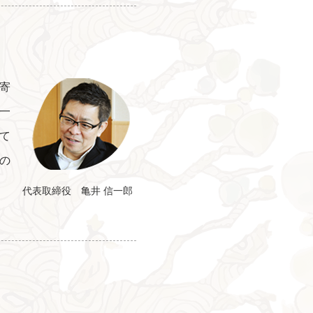
寄
一
て
の
代表取締役 亀井 信一郎