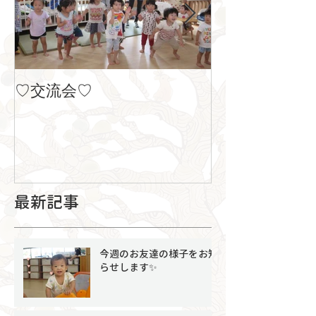
♡交流会♡
８月の製作
最新記事
今週のお友達の様子をお知
らせします✨