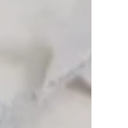
ました・・✨ 大きなお友だちは、朝のお集
まりでクリスマスツリーが出てくる絵本を見
て、 「あ！一緒だ(*^^*)」と保育室の端に
置いていたクリスマスツリーを指さし、 ワ
クワクな様子でしたよ🎵 机の上に並べられ
たオーナメントに興味津々なお友だち✨ 好
きなものを手に取り眺めてみたり、感触を楽
しむ姿も・・(*^^*)💓 「どれにしようかな
～😊」、「キラキラ～(*^^*)💓」と選んでい
る姿も可愛かったです✨✨ オーナメントを選
んだら、飾ってみよう✨ 小さなお友だちは
保育士と一緒に💕 手際よく次々に飾ってく
れるお友だちもいました✨お家でもクリスマ
スツリーを飾ったのかな😊 最後に記念撮影
📷✨素敵なクリスマスツリーが完成しました
(*^^*)💓 クリスマスツリーが気になりすぎ
て・・🥰な写真も載せておきます(笑) クリス
マスツリーは玄関に飾っていますので、送迎
の際にご覧ください✨ 次