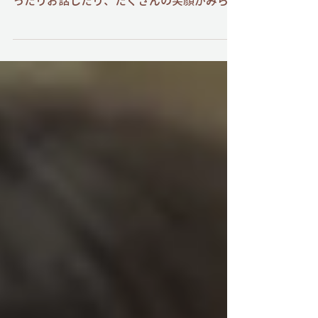
◎介護施設のおじいちゃん、おばあちゃんの
ところに遊びに行ってきました♪ 一緒に歌
ったりお話したり、たくさんの笑顔がみられ
ました(o^―^o)ﾆｺ 最初はちょっぴり緊張し
ていた子どもたちですが、おじいちゃん、お
ばあちゃんの 優しい眼差しと拍手に包まれ
て、すぐにニコニコ笑顔に！ 手遊びやハイ
タッチを通して、お互いにパワーをもらい合
う素敵な「世代間交流」の時間となりまし
た。 楽しいひと時を過ごしました！ 「また
あそびにくるね～」 子どもたちの元気な声
はおじいちゃん、おばあちゃんたちの生きが
いに・・・ そして、おじいちゃん、おばあ
ちゃんの優しさは子どもたちの大きな安心感
に。 ひとつ屋根の下で共に過ごす、温かな
日常をこれからもお届けしていきます！ ◎
夏野菜の栽培継続中🍅 「もう少しで食べ
られるかな～」 ◎ボールあそび 不織布に
たくさんのボールを入れて 「せーの