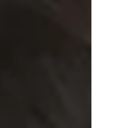
っ！」 「とんだー(^▽^)/」 3歳のお誕生
日🎂おめでとう👏