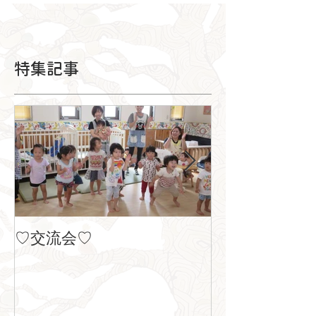
特集記事
♡交流会♡
８月の製作